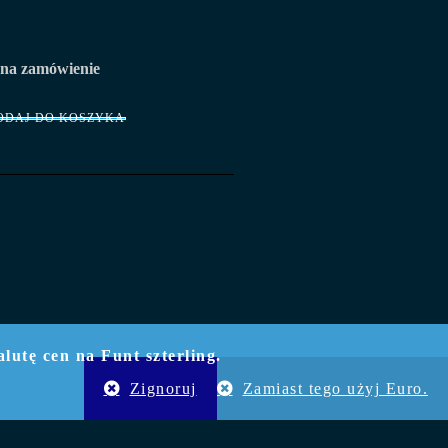
 na zamówienie
ODAJ DO KOSZYKA
utę cen na Funt szterling.
G
Zignoruj
Zamiast tego użyj Euro.
Odrzuć