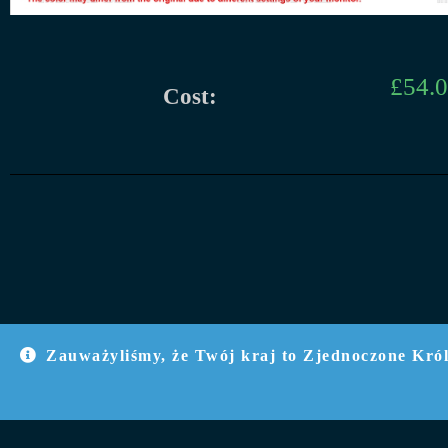
£
54.
Cost:
Zauważyliśmy, że Twój kraj to Zjednoczone Król
Obserwuj nas na: YouTube, FaceBook, Instagram, 