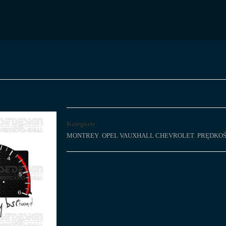
Kategorie
MONTREY
,
OPEL VAUXHALL CHEVROLET
,
PRĘDKOŚ