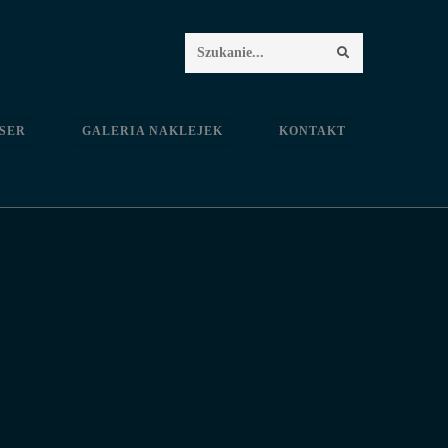
Search
this
ASER
GALERIA NAKLEJEK
KONTAKT
website