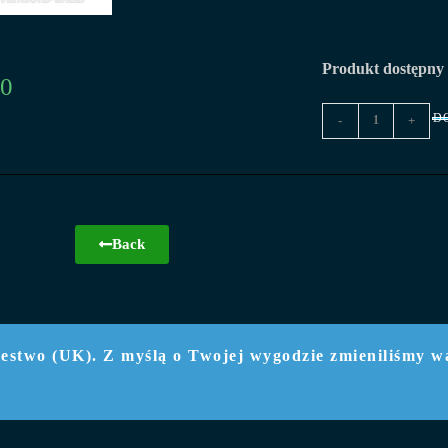
Produkt dostępny
00
D
-
+
Back
estwo (UK). Z myślą o Twojej wygodzie zmieniliśmy wal
TikTok -
#BSEDESIGN #AGUUSSKOWO #BSETUNIN